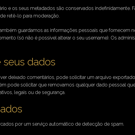
rio e os seus metadados são conservados indefinidamente. Fa
 de retê-lo para moderação.
), também guardamos as informações pessoais que fornecem no 
omento (só não é possível alterar o seu username). Os admini
e seus dados
 tiver deixado comentários, pode solicitar um arquivo expor
bém pode solicitar que removamos qualquer dado pessoal que
tivos, legais ou de segurança.
dados
rcados por um serviço automático de detecção de spam.